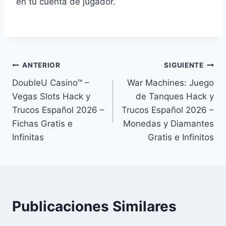
en tu cuenta de jugador.
Navegación
ANTERIOR
SIGUIENTE
DoubleU Casino™ –
War Machines: Juego
de
Vegas Slots ⁣Hack y
de Tanques ⁣Hack y
entradas
Trucos Español 2026 –
Trucos Español 2026 –
Fichas Gratis e
Monedas y Diamantes
Infinitas
Gratis e Infinitos
Publicaciones Similares