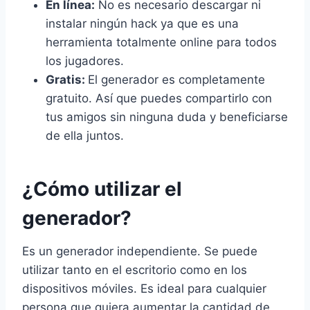
En línea:
No es necesario descargar ni
instalar ningún hack ya que es una
herramienta totalmente online para todos
los jugadores.
Gratis:
El generador es completamente
gratuito. Así que puedes compartirlo con
tus amigos sin ninguna duda y beneficiarse
de ella juntos.
¿Cómo utilizar el
generador?
Es un generador independiente. Se puede
utilizar tanto en el escritorio como en los
dispositivos móviles. Es ideal para cualquier
persona que quiera aumentar la cantidad de