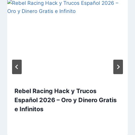
Rebel Racing Hack y Trucos
Español 2026 – Oro y Dinero Gratis
e Infinitos