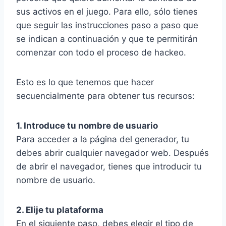
sus activos en el juego. Para ello, sólo tienes
que seguir las instrucciones paso a paso que
se indican a continuación y que te permitirán
comenzar con todo el proceso de hackeo.
Esto es lo que tenemos que hacer
secuencialmente para obtener tus recursos:
1. Introduce tu nombre de usuario
Para acceder a la página del generador, tu
debes abrir cualquier navegador web. Después
de abrir el navegador, tienes que introducir tu
nombre de usuario.
2. Elije tu plataforma
En el siguiente paso, debes elegir el tipo de