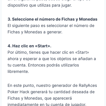
dispositivo que utilizas para jugar.
3. Seleccione el número de Fichas y Monedas
El siguiente paso es seleccionar el número de
Fichas y Monedas a generar.
4. Haz clic en «Start».
Por último, tienes que hacer clic en «Start»
ahora y esperar a que los objetos se añadan a
tu cuenta. Entonces podrás utilizarlos
libremente.
En este punto, nuestro generador de RallyAces
Poker Hack generará tu cantidad deseada de
Fichas y Monedas, que aparecerá
inmediatamente en tu cuenta de jugador.