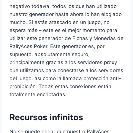
negativo todavía, todos los que han utilizado
nuestro generador hasta ahora lo han elogiado
mucho. Si estás atascado en un juego, no
espera más – este es el mejor momento para
utilizar este generador de Fichas y Monedas de
RallyAces Poker. Este generador es, por
supuesto, absolutamente seguro,
principalmente gracias a los servidores proxy
que utilizamos para conectarse a los servidores
del juego, así como la llamada protección anti-
prohibición. Todas estas conexiones están
totalmente encriptadas.
Recursos infinitos
No se puede negar que nuestro RallyAces