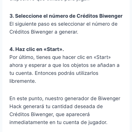
3. Seleccione el número de Créditos Biwenger
El siguiente paso es seleccionar el número de
Créditos Biwenger a generar.
4. Haz clic en «Start».
Por último, tienes que hacer clic en «Start»
ahora y esperar a que los objetos se añadan a
tu cuenta. Entonces podrás utilizarlos
libremente.
En este punto, nuestro generador de Biwenger
Hack generará tu cantidad deseada de
Créditos Biwenger, que aparecerá
inmediatamente en tu cuenta de jugador.