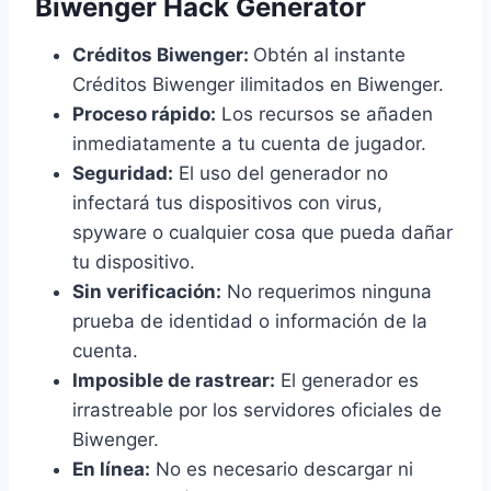
Biwenger Hack Generator
Créditos Biwenger:
Obtén al instante
Créditos Biwenger ilimitados en Biwenger.
Proceso rápido:
Los recursos se añaden
inmediatamente a tu cuenta de jugador.
Seguridad:
El uso del generador no
infectará tus dispositivos con virus,
spyware o cualquier cosa que pueda dañar
tu dispositivo.
Sin verificación:
No requerimos ninguna
prueba de identidad o información de la
cuenta.
Imposible de rastrear:
El generador es
irrastreable por los servidores oficiales de
Biwenger.
En línea:
No es necesario descargar ni