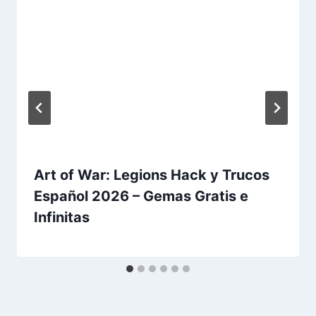
Art of War: Legions ⁣Hack y Trucos
Español 2026 – Gemas Gratis e
Infinitas