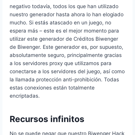
negativo todavía, todos los que han utilizado
nuestro generador hasta ahora lo han elogiado
mucho. Si estás atascado en un juego, no
espera más – este es el mejor momento para
utilizar este generador de Créditos Biwenger
de Biwenger. Este generador es, por supuesto,
absolutamente seguro, principalmente gracias
a los servidores proxy que utilizamos para
conectarse a los servidores del juego, así como
la llamada protección anti-prohibición. Todas
estas conexiones están totalmente
encriptadas.
Recursos infinitos
No se puede negar que nuestro Biwenger Hack