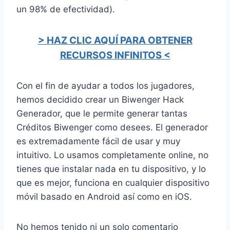
un 98% de efectividad).
> HAZ CLIC AQUÍ PARA OBTENER
RECURSOS INFINITOS <
Con el fin de ayudar a todos los jugadores,
hemos decidido crear un Biwenger Hack
Generador, que le permite generar tantas
Créditos Biwenger como desees. El generador
es extremadamente fácil de usar y muy
intuitivo. Lo usamos completamente online, no
tienes que instalar nada en tu dispositivo, y lo
que es mejor, funciona en cualquier dispositivo
móvil basado en Android así como en iOS.
No hemos tenido ni un solo comentario