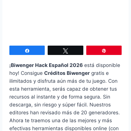
Compartir
Twittear
Pin
¡
Biwenger Hack Español 2026
está disponible
hoy! Consigue
Créditos Biwenger
gratis e
ilimitados y disfruta aún más de tu juego. Con
esta herramienta, serás capaz de obtener tus
recursos al instante y de forma segura. Sin
descarga, sin riesgo y súper fácil. Nuestros
editores han revisado más de 20 generadores.
Ahora te traemos una de las mejores y más
efectivas herramientas disponibles online (con