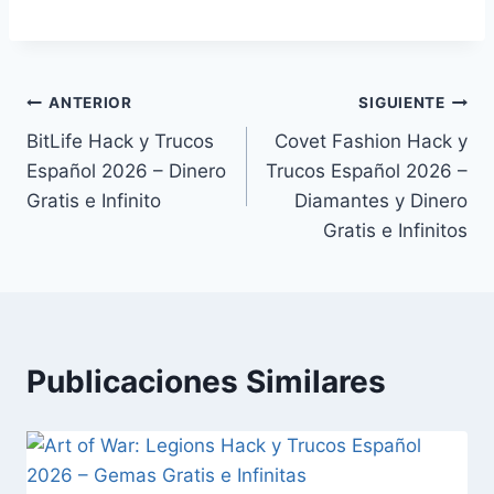
Navegación
ANTERIOR
SIGUIENTE
BitLife Hack y Trucos
Covet Fashion Hack y
de
Español 2026 – Dinero
Trucos Español 2026 –
entradas
Gratis e Infinito
Diamantes y Dinero
Gratis e Infinitos
Publicaciones Similares