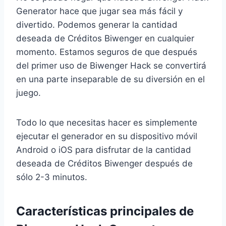
Generator hace que jugar sea más fácil y
divertido. Podemos generar la cantidad
deseada de Créditos Biwenger en cualquier
momento. Estamos seguros de que después
del primer uso de Biwenger Hack se convertirá
en una parte inseparable de su diversión en el
juego.
Todo lo que necesitas hacer es simplemente
ejecutar el generador en su dispositivo móvil
Android o iOS para disfrutar de la cantidad
deseada de Créditos Biwenger después de
sólo 2-3 minutos.
Características principales de