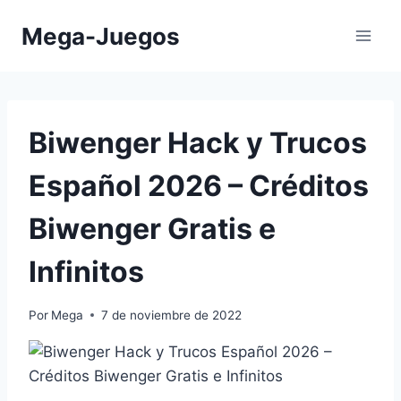
Saltar
Mega-Juegos
al
contenido
Biwenger Hack y Trucos
Español 2026 – Créditos
Biwenger Gratis e
Infinitos
Por
Mega
7 de noviembre de 2022