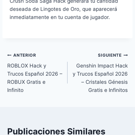
Crush Soda Saga Hack generará tu cantidad
deseada de Lingotes de Oro, que aparecerá
inmediatamente en tu cuenta de jugador.
Navegación
ANTERIOR
SIGUIENTE
ROBLOX Hack y
Genshin Impact Hack
de
Trucos Español 2026 –
y Trucos Español 2026
entradas
ROBUX Gratis e
– Cristales Génesis
Infinito
Gratis e Infinitos
Publicaciones Similares