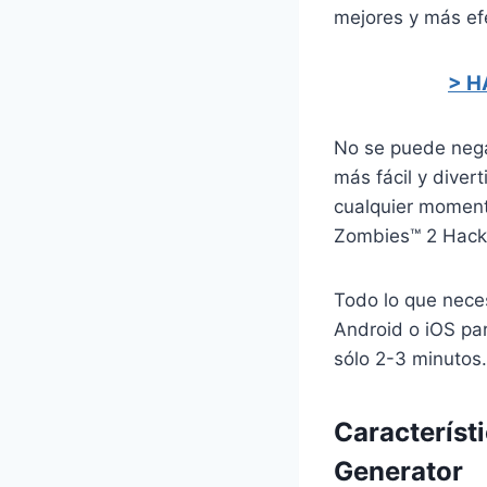
mejores y más efe
> H
No se puede nega
más fácil y dive
cualquier moment
Zombies™ 2 Hack s
Todo lo que neces
Android o iOS pa
sólo 2-3 minutos.
Característ
Generator