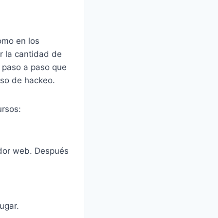
como en los
r la cantidad de
es paso a paso que
eso de hackeo.
ursos:
ador web. Después
jugar.