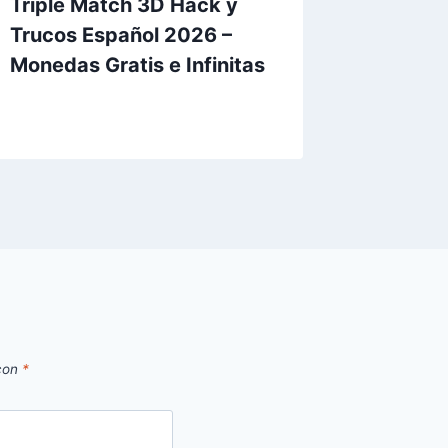
Triple Match 3D ⁣Hack y
Mobile
Trucos Español 2026 –
Bang H
Monedas Gratis e Infinitas
Españo
Gratis e
 con
*