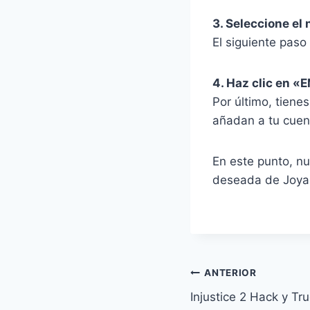
3. Seleccione e
El siguiente pas
4. Haz clic en 
Por último, tiene
añadan a tu cuent
En este punto, n
deseada de Joyas
Navegación
ANTERIOR
Injustice 2 Hack y Tr
de