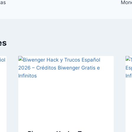
tas
Mone
es