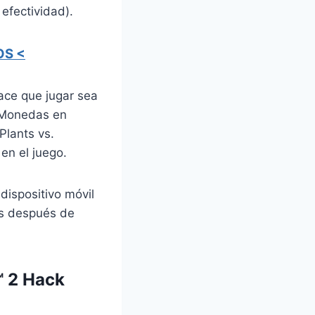
efectividad).
OS <
ace que jugar sea
y Monedas en
Plants vs.
en el juego.
dispositivo móvil
as después de
™ 2 Hack