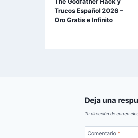
ture
The Godfather Hack y
ol
Trucos Español 2026 –
is e
Oro Gratis e Infinito
Deja una resp
Tu dirección de correo ele
Comentario
*