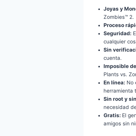
Joyas y Mon
Zombies™ 2.
Proceso rápi
Seguridad:
E
cualquier cos
Sin verificac
cuenta.
Imposible de
Plants vs. Z
En línea:
No e
herramienta t
Sin root y si
necesidad de
Gratis:
El ge
amigos sin ni