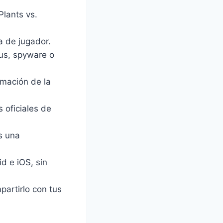
Plants vs.
 de jugador.
rus, spyware o
mación de la
s oficiales de
s una
d e iOS, sin
artirlo con tus