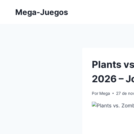
Saltar
Mega-Juegos
al
contenido
Plants v
2026 – J
Por
Mega
27 de no