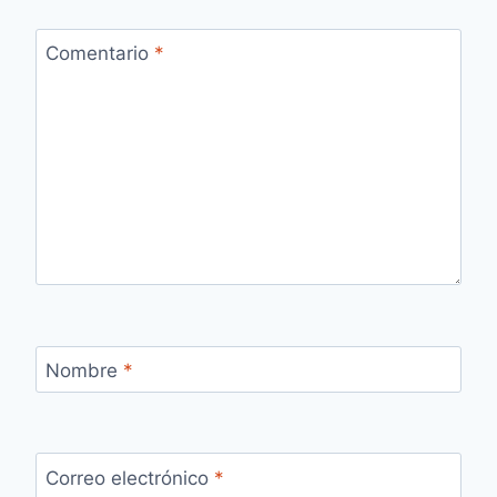
Comentario
*
Nombre
*
Correo electrónico
*