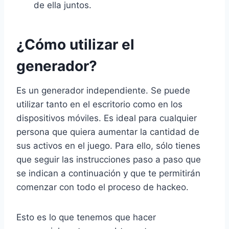
de ella juntos.
¿Cómo utilizar el
generador?
Es un generador independiente. Se puede
utilizar tanto en el escritorio como en los
dispositivos móviles. Es ideal para cualquier
persona que quiera aumentar la cantidad de
sus activos en el juego. Para ello, sólo tienes
que seguir las instrucciones paso a paso que
se indican a continuación y que te permitirán
comenzar con todo el proceso de hackeo.
Esto es lo que tenemos que hacer