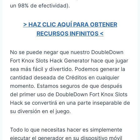
un 98% de efectividad).
> HAZ CLIC AQUÍ PARA OBTENER
RECURSOS INFINITOS <
No se puede negar que nuestro DoubleDown
Fort Knox Slots Hack Generator hace que jugar
sea más fácil y divertido. Podemos generar la
cantidad deseada de Créditos en cualquier
momento. Estamos seguros de que después
del primer uso de DoubleDown Fort Knox Slots
Hack se convertirá en una parte inseparable de
su diversión en el juego.
Todo lo que necesitas hacer es simplemente
ejecutar el generador en su dispositivo móvil