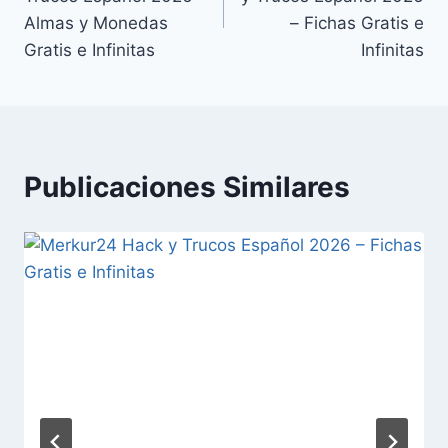
entradas
Almas y Monedas
– Fichas Gratis e
Gratis e Infinitas
Infinitas
Publicaciones Similares