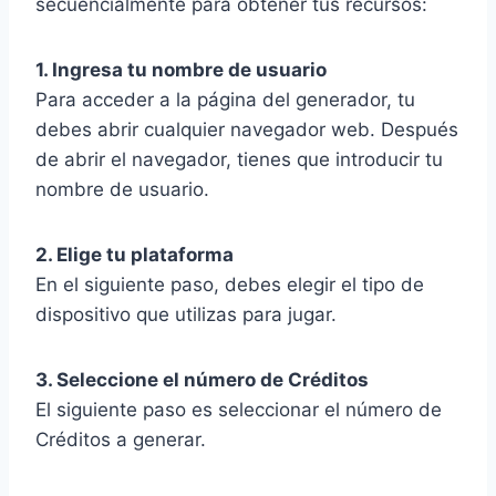
secuencialmente para obtener tus recursos:
1. Ingresa tu nombre de usuario
Para acceder a la página del generador, tu
debes abrir cualquier navegador web. Después
de abrir el navegador, tienes que introducir tu
nombre de usuario.
2. Elige tu plataforma
En el siguiente paso, debes elegir el tipo de
dispositivo que utilizas para jugar.
3. Seleccione el número de Créditos
El siguiente paso es seleccionar el número de
Créditos a generar.