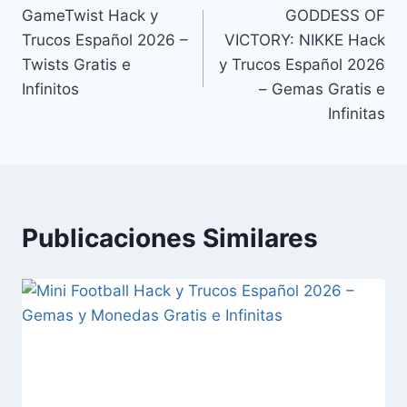
GameTwist Hack y
GODDESS OF
de
Trucos Español 2026 –
VICTORY: NIKKE Hack
entradas
Twists Gratis e
y Trucos Español 2026
Infinitos
– Gemas Gratis e
Infinitas
Publicaciones Similares