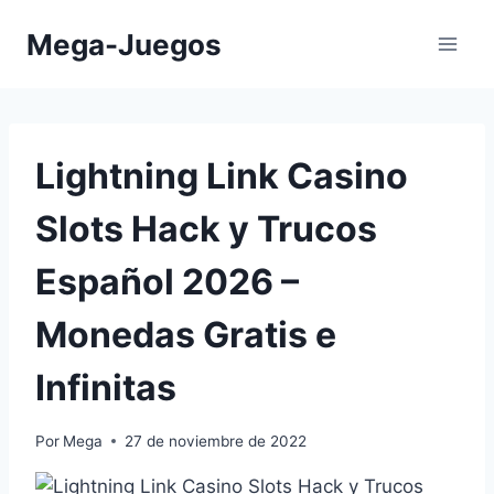
Saltar
Mega-Juegos
al
contenido
Lightning Link Casino
Slots Hack y Trucos
Español 2026 –
Monedas Gratis e
Infinitas
Por
Mega
27 de noviembre de 2022