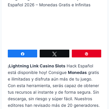
Compartir
Twittear
Pin
¡
Lightning Link Casino Slots
Hack Español
está disponible hoy! Consigue
Monedas
gratis
e ilimitadas y disfruta aún más de tu juego.
Con esta herramienta, serás capaz de obtener
tus recursos al instante y de forma segura. Sin
descarga, sin riesgo y súper fácil. Nuestros
editores han revisado más de 20 generadores.