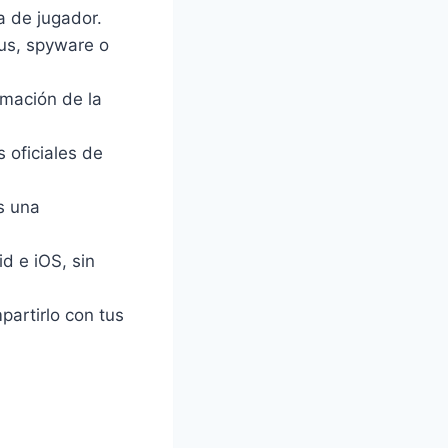
 de jugador.
rus, spyware o
mación de la
s oficiales de
s una
d e iOS, sin
artirlo con tus