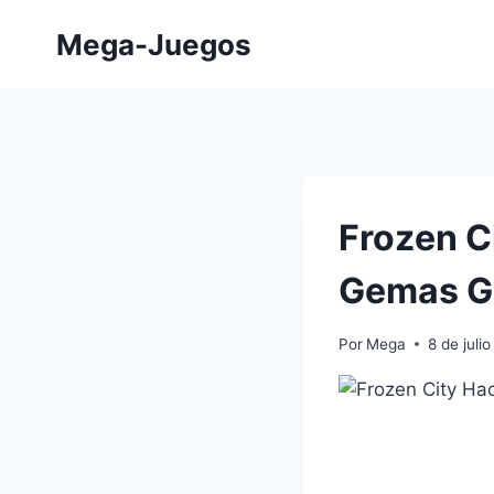
Saltar
Mega-Juegos
al
contenido
Frozen C
Gemas Gra
Por
Mega
8 de juli