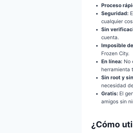
Proceso rápi
Seguridad:
E
cualquier cos
Sin verificac
cuenta.
Imposible de
Frozen City.
En línea:
No e
herramienta t
Sin root y si
necesidad de
Gratis:
El ge
amigos sin ni
¿Cómo uti