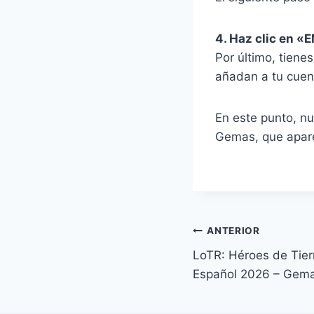
4. Haz clic en 
Por último, tiene
añadan a tu cuent
En este punto, n
Gemas, que apare
Navegación
ANTERIOR
LoTR: Héroes de Tie
de
Español 2026 – Gemas
entradas