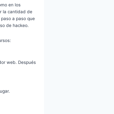
como en los
r la cantidad de
es paso a paso que
eso de hackeo.
ursos:
ador web. Después
jugar.