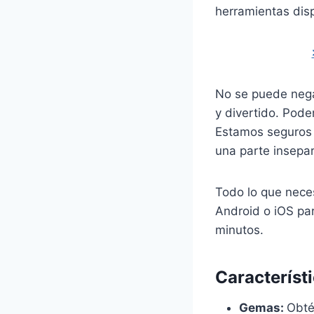
herramientas disp
No se puede nega
y divertido. Pod
Estamos seguros 
una parte insepar
Todo lo que neces
Android o iOS pa
minutos.
Característ
Gemas:
Obté