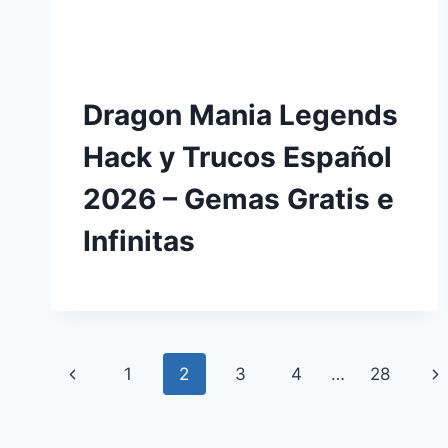
Dragon Mania Legends
Hack y Trucos Español
2026 – Gemas Gratis e
Infinitas
Navegación
Página
Si
1
2
3
4
…
28
de
anterior
pá