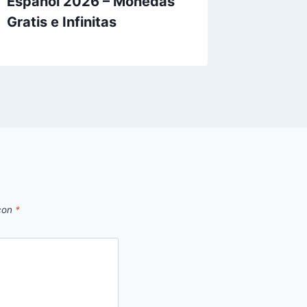
Español 2026 – Monedas
2026 –
Gratis e Infinitas
Infinita
 con
*