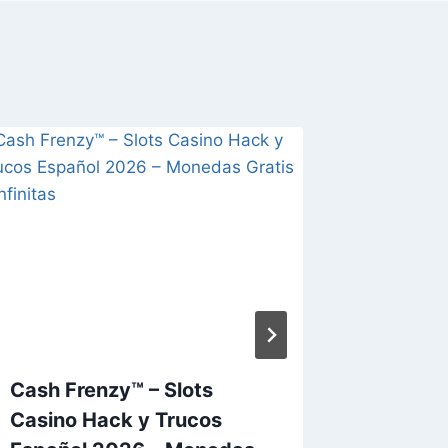
Cash Frenzy™ – Slots
RAID: 
Casino ⁣Hack y Trucos
Hack y