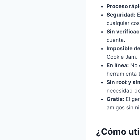
Proceso rápi
Seguridad:
E
cualquier cos
Sin verificac
cuenta.
Imposible de
Cookie Jam.
En línea:
No e
herramienta t
Sin root y si
necesidad de
Gratis:
El ge
amigos sin ni
¿Cómo uti