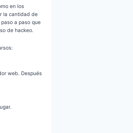
como en los
r la cantidad de
es paso a paso que
eso de hackeo.
ursos:
ador web. Después
jugar.