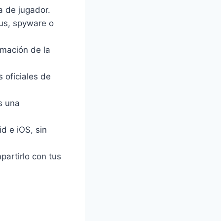
 de jugador.
rus, spyware o
mación de la
s oficiales de
s una
d e iOS, sin
artirlo con tus