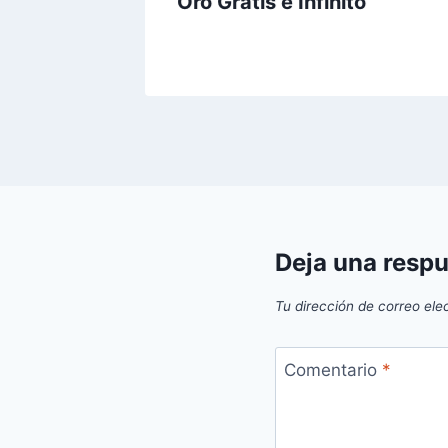
os
Oro Gratis e Infinito
Deja una resp
Tu dirección de correo ele
Comentario
*