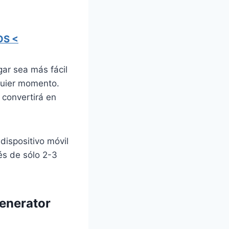
OS <
ar sea más fácil
quier momento.
convertirá en
dispositivo móvil
és de sólo 2-3
Generator