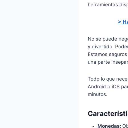
herramientas disp
> H
No se puede nega
y divertido. Pod
Estamos seguros 
una parte insepar
Todo lo que neces
Android o iOS pa
minutos.
Característ
Monedas:
Ob