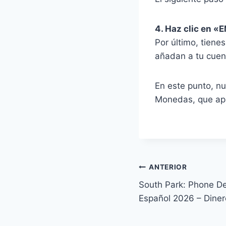
4. Haz clic en 
Por último, tiene
añadan a tu cuent
En este punto, n
Monedas, que apa
Navegación
ANTERIOR
South Park: Phone De
de
Español 2026 – Dinero
entradas