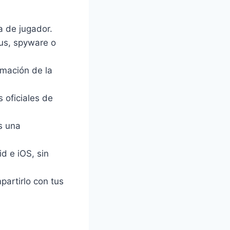
 de jugador.
rus, spyware o
mación de la
s oficiales de
s una
d e iOS, sin
artirlo con tus