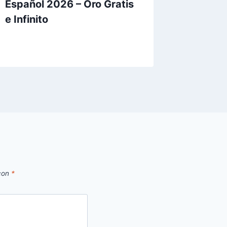
Español 2026 – Oro Gratis
Trucos
e Infinito
Lingote
Infinito
 con
*