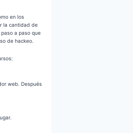
como en los
r la cantidad de
es paso a paso que
eso de hackeo.
ursos:
ador web. Después
jugar.