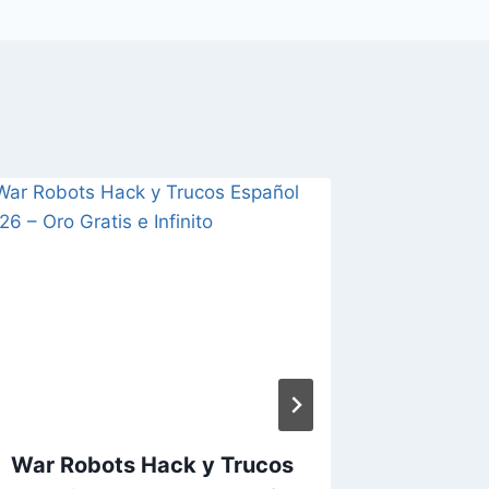
War Robots ⁣Hack y Trucos
Pet Re