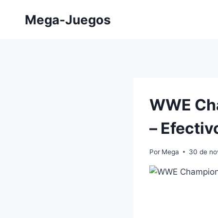
Saltar
Mega-Juegos
al
contenido
WWE Cha
– Efectiv
Por
Mega
30 de no