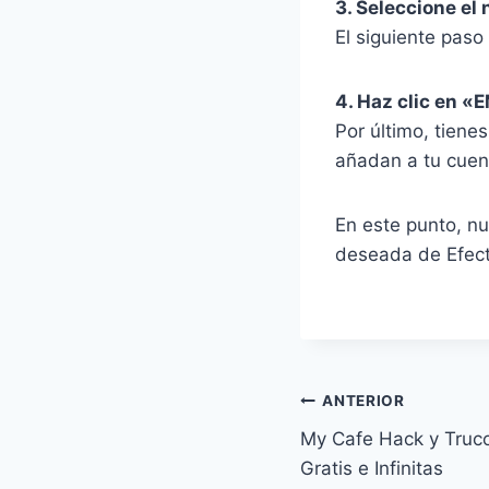
3. Seleccione el
El siguiente paso
4. Haz clic en 
Por último, tiene
añadan a tu cuent
En este punto, n
deseada de Efect
Navegación
ANTERIOR
My Cafe Hack y Truc
de
Gratis e Infinitas