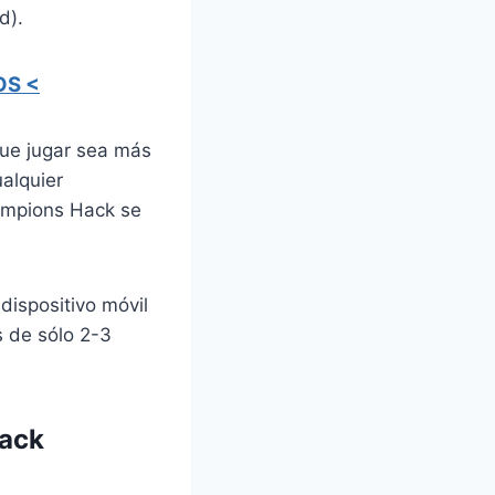
d).
OS <
ue jugar sea más
alquier
ampions Hack se
dispositivo móvil
s de sólo 2-3
Hack