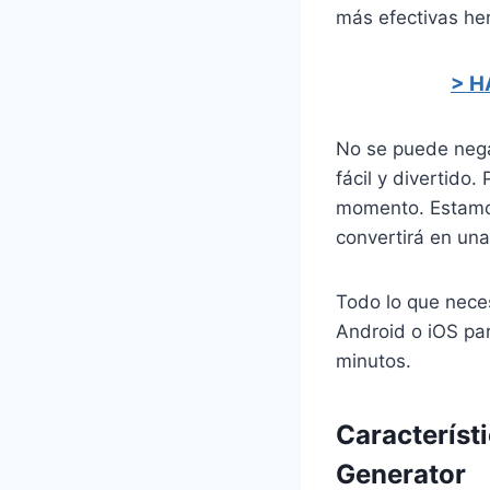
más efectivas her
> H
No se puede neg
fácil y divertido
momento. Estamo
convertirá en una
Todo lo que neces
Android o iOS pa
minutos.
Caracterís
Generator