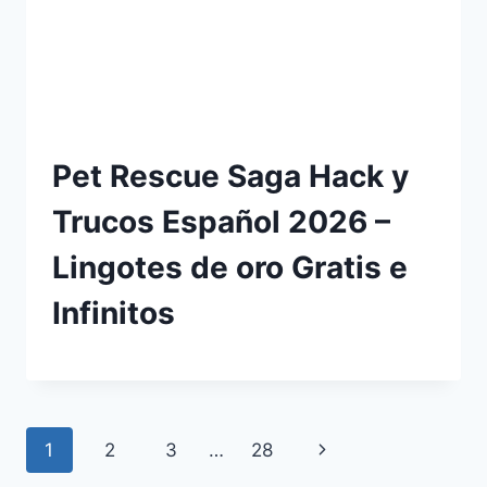
Pet Rescue Saga Hack y
Trucos Español 2026 –
Lingotes de oro Gratis e
Infinitos
Navegación
Siguiente
1
2
3
…
28