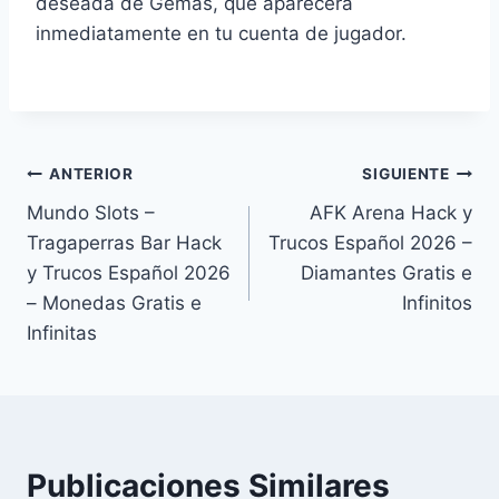
deseada de Gemas, que aparecerá
inmediatamente en tu cuenta de jugador.
Navegación
ANTERIOR
SIGUIENTE
Mundo Slots –
AFK Arena Hack y
de
Tragaperras Bar Hack
Trucos Español 2026 –
entradas
y Trucos Español 2026
Diamantes Gratis e
– Monedas Gratis e
Infinitos
Infinitas
Publicaciones Similares