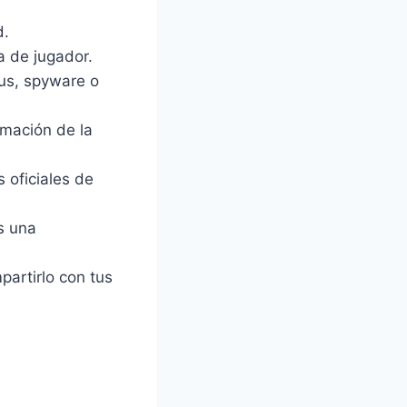
d.
 de jugador.
rus, spyware o
mación de la
s oficiales de
s una
artirlo con tus