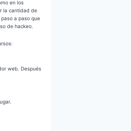
como en los
r la cantidad de
es paso a paso que
eso de hackeo.
ursos:
ador web. Después
jugar.