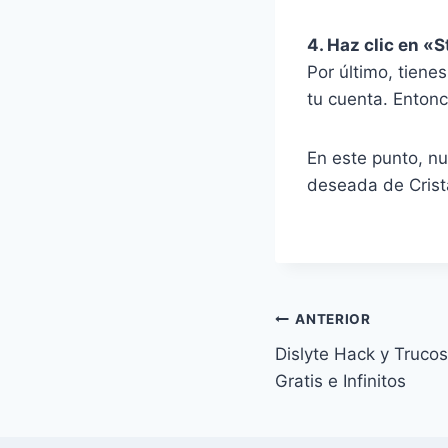
4. Haz clic en «S
Por último, tiene
tu cuenta. Entonc
En este punto, n
deseada de Crist
Navegación
ANTERIOR
Dislyte ⁣Hack y Truco
de
Gratis e Infinitos
entradas