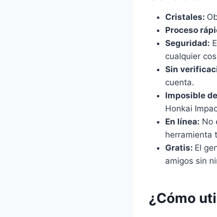
Cristales:
Ob
Proceso rápi
Seguridad:
E
cualquier cos
Sin verificac
cuenta.
Imposible de
Honkai Impac
En línea:
No e
herramienta t
Gratis:
El ge
amigos sin ni
¿Cómo uti