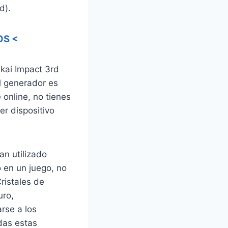
d).
OS <
kai Impact 3rd
l generador es
online, no tienes
er dispositivo
an utilizado
 en un juego, no
ristales de
uro,
rse a los
odas estas