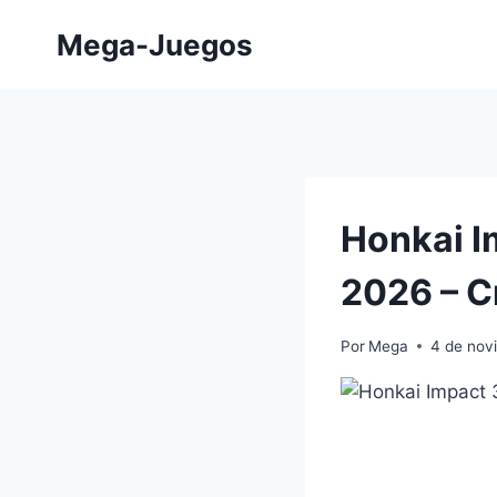
Saltar
Mega-Juegos
al
contenido
Honkai I
2026 – Cr
Por
Mega
4 de nov