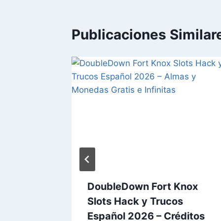
Publicaciones Similar
s: WW3
DoubleDown Fort Knox
añol
Slots Hack y Trucos
e
Español 2026 – Créditos