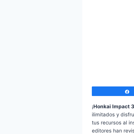
¡
Honkai Impact 
ilimitados y disf
tus recursos al i
editores han rev