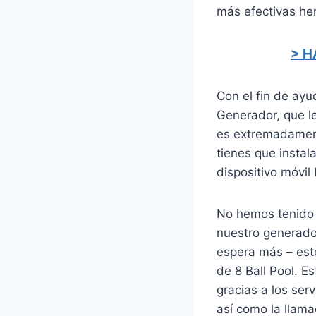
más efectivas her
> H
Con el fin de ayu
Generador, que l
es extremadament
tienes que instal
dispositivo móvi
No hemos tenido n
nuestro generado
espera más – est
de 8 Ball Pool. E
gracias a los ser
así como la llama