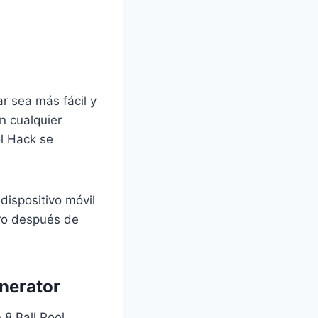
r sea más fácil y
n cualquier
l Hack se
dispositivo móvil
ero después de
enerator
8 Ball Pool.