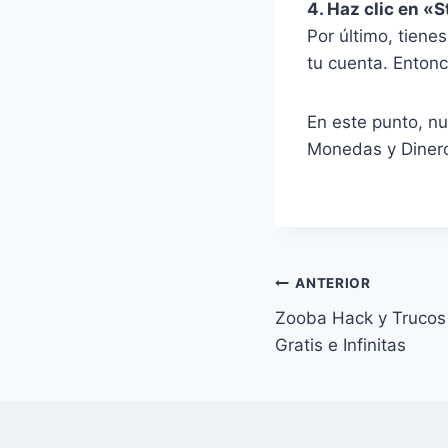
4. Haz clic en «S
Por último, tiene
tu cuenta. Entonc
En este punto, n
Monedas y Dinero
Navegación
ANTERIOR
Zooba ⁣Hack y Truco
de
Gratis e Infinitas
entradas