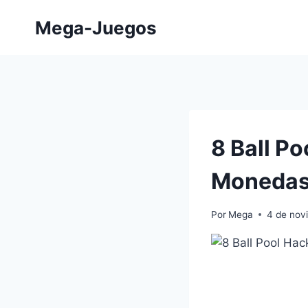
Saltar
Mega-Juegos
al
contenido
8 Ball Po
Monedas y
Por
Mega
4 de nov