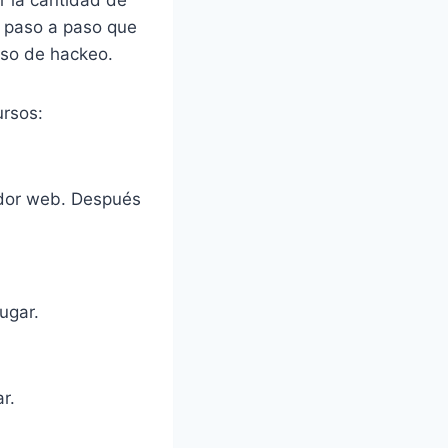
es paso a paso que
eso de hackeo.
ursos:
ador web. Después
jugar.
r.