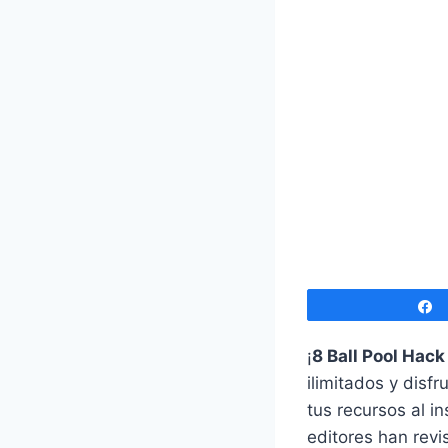
¡
8 Ball Pool Hac
ilimitados y disf
tus recursos al i
editores han rev