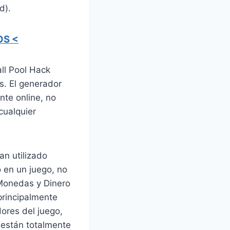
d).
OS <
ll Pool Hack
s. El generador
te online, no
cualquier
an utilizado
 en un juego, no
 Monedas y Dinero
principalmente
dores del juego,
 están totalmente