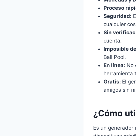
Proceso rápi
Seguridad:
E
cualquier cos
Sin verificac
cuenta.
Imposible de
Ball Pool.
En línea:
No e
herramienta t
Gratis:
El ge
amigos sin ni
¿Cómo uti
Es un generador i
dispositivos móvi