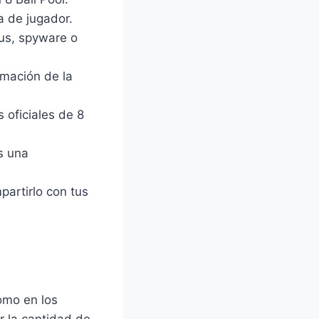
 de jugador.
rus, spyware o
mación de la
 oficiales de 8
s una
artirlo con tus
como en los
r la cantidad de