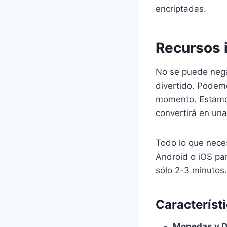
encriptadas.
Recursos i
No se puede nega
divertido. Podem
momento. Estamos
convertirá en una
Todo lo que neces
Android o iOS pa
sólo 2-3 minutos.
Característ
Monedas y D